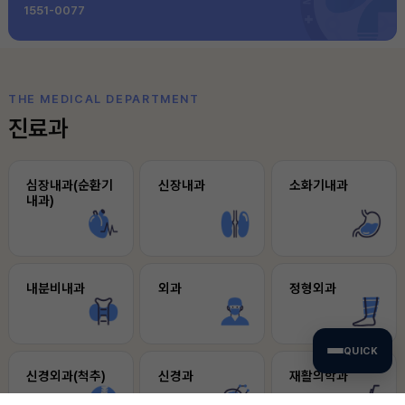
1551-0077
THE MEDICAL DEPARTMENT
진료과
심장내과(순환기
신장내과
소화기내과
내과)
내분비내과
외과
정형외과
QUICK
신경외과(척추)
신경과
재활의학과